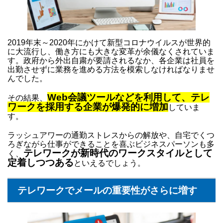
2019年末～2020年にかけて新型コロナウイルスが世界的
に大流行し、働き方にも大きな変革が余儀なくされていま
す。政府から外出自粛が要請されるなか、各企業は社員を
出勤させずに業務を進める方法を模索しなければなりませ
んでした。
Web会議ツールなどを利用して、テレ
その結果、
ワークを採用する企業が爆発的に増加
していま
す。
ラッシュアワーの通勤ストレスからの解放や、自宅でくつ
ろぎながら仕事ができることを喜ぶビジネスパーソンも多
テレワークが新時代のワークスタイルとして
く、
定着しつつある
といえるでしょう。
テレワークでメールの重要性がさらに増す