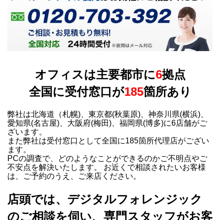
オフィスは主要都市に
6
拠点
全国に受付窓口が
185
箇所あり
弊社は北海道（札幌)、東京都(秋葉原)、神奈川県(横浜)、
愛知県(名古屋)、大阪府(梅田)、福岡県(博多)に6店舗がご
ざいます。
また弊社は受付窓口として全国に185箇所代理店がござい
ます。
PCの調査で、どのようなことができるのかご不明点やご
不安点を解決いたします。 お近くで相談されたいお客様
は、ご予約のうえ、ご来店ください。
店頭では、デジタルフォレンジック
のご相談を伺い、専門スタッフがお客