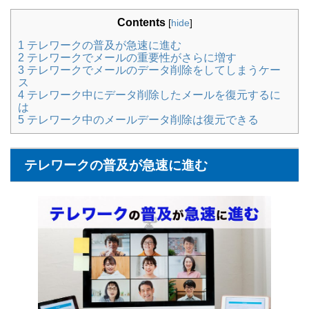
Contents
[
hide
]
1
テレワークの普及が急速に進む
2
テレワークでメールの重要性がさらに増す
3
テレワークでメールのデータ削除をしてしまうケー
ス
4
テレワーク中にデータ削除したメールを復元するに
は
5
テレワーク中のメールデータ削除は復元できる
テレワークの普及が急速に進む