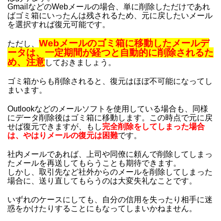
GmailなどのWebメールの場合、単に削除しただけであれ
ばゴミ箱にいったんは残されるため、元に戻したいメール
を選択すれば復元可能です。
Webメールのゴミ箱に移動したメールデ
ただし、
ータは、一定期間が経つと自動的に削除されるた
め、注意
しておきましょう。
ゴミ箱からも削除されると、復元はほぼ不可能になってし
まいます。
Outlookなどのメールソフトを使用している場合も、同様
にデータ削除後はゴミ箱に移動します。この時点で元に戻
せば復元できますが、もし
完全削除をしてしまった場合
は、やはりメールの復元は困難
です。
社内メールであれば、上司や同僚に頼んで削除してしまっ
たメールを再送してもらうことも期待できます。
しかし、取引先など社外からのメールを削除してしまった
場合に、送り直してもらうのは大変失礼なことです。
いずれのケースにしても、自分の信用を失ったり相手に迷
惑をかけたりすることにもなってしまいかねません。