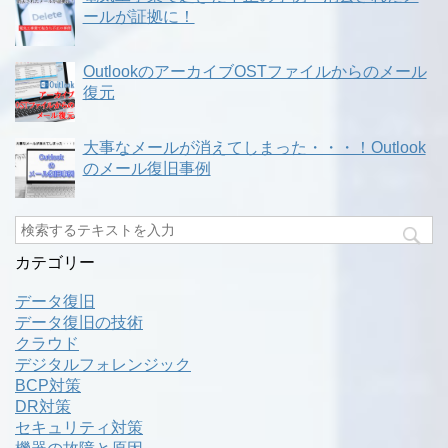
ールが証拠に！
OutlookのアーカイブOSTファイルからのメール
復元
大事なメールが消えてしまった・・・！Outlook
のメール復旧事例
カテゴリー
データ復旧
データ復旧の技術
クラウド
デジタルフォレンジック
BCP対策
DR対策
セキュリティ対策