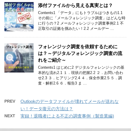
添付ファイルから見える真実とは？
Contents1 「データ」にもトラブルはつきもの1.1
その前に「メールフォレンジック調査」はどんな時
に行うの？2 メールフォレンジック調査事例2.1 不
正取引の証拠を掴みたい！2.2 メールデー …
フォレンジック調査を依頼するために
は？～デジタルフォレンジック調査の流
れをご紹介～
Contents1 はじめに2 デジタルフォレンジックの基
本的な流れ2.1 １．現状の把握2.2 ２．お問い合わ
せ2.3 ３．ヒアリング2.4 ４．保全作業2.5 ５．調
査・解析2.6 ６．報告3 ま …
PREV
Outlookのデータファイルが壊れてメールが送れな
い！データ復元の方法は？
NEXT
実録！退職者による不正の調査事例（製造業編)