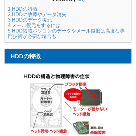
1
HDDの特徴
2
HDDの故障やデータ消失
3
HDDのデータ復元
4
メール復元をするには
5
HDD搭載パソコンのデータやメール復旧は高度な専
門技術が必要な場合も
HDDの特徴