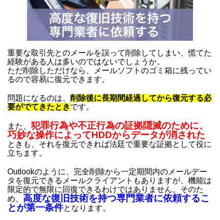
重要な取引先とのメールを誤って削除してしまい、慌てた
経験がある人は多いのではないでしょうか。
ただ削除しただけなら、メールソフトのゴミ箱に残ってい
るので容易に復元できます。
問題になるのは、
削除後に長期間経過してから復元する必
要がでてきたとき
です。
犯罪行為や不正行為の証拠隠滅のために、
また、
巧妙な操作によってHDDからデータが消された
ときも、それを復元できれば法廷で重要な証拠として役に
立ちます。
Outlookのように、完全削除から一定期間内のメールデー
タを復元できるメールクライアントもありますが、機能は
限定的で無限に回復できるわけではありません。そのた
高度な復旧技術を持つ専門業者に依頼するこ
め、
とが第一条件
となります。