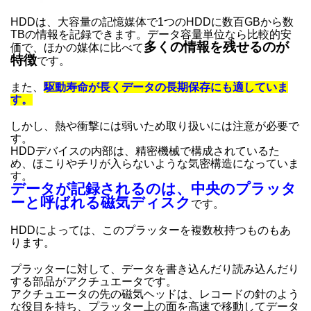
HDDは、大容量の記憶媒体で1つのHDDに数百GBから数
TBの情報を記録できます。データ容量単位なら比較的安
多くの情報を残せるのが
価で、ほかの媒体に比べて
特徴
です。
また、
駆動寿命が長くデータの長期保存にも適していま
す。
しかし、熱や衝撃には弱いため取り扱いには注意が必要で
す。
HDDデバイスの内部は、精密機械で構成されているた
め、ほこりやチリが入らないような気密構造になっていま
す。
データが記録されるのは、中央のプラッタ
ーと呼ばれる磁気ディスク
です。
HDDによっては、このプラッターを複数枚持つものもあ
ります。
プラッターに対して、データを書き込んだり読み込んだり
する部品がアクチュエータです。
アクチュエータの先の磁気ヘッドは、レコードの針のよう
な役目を持ち、プラッター上の面を高速で移動してデータ