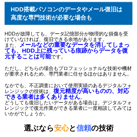
HDD搭載パソコンのデータやメール復旧は
高度な専門技術が必要な場合も
HDDが故障しても、データ記憶部分が物理的な損傷を受
けていなければ、復旧できる余地があります。
メールなどの重要なデータを消してしまっ
また、
ても、HDD上に残っている痕跡からデータを復
元することは可能
です。
ただし、どちらの場合もプロフェッショナルな技術や機材
が要求されるため、専門業者に任せるほかはありません。
なかでも、不正調査において使用実績のあるデジタルフォ
復元精度が高いものの、対応
レンジックの技術は、
できる業者は多くありません
。
どうしても復旧したいデータがある場合は、デジタルフォ
レンジックで復元作業ができる業者に一度相談してみては
いかがでしょうか。
選ぶなら
安心
と
信頼
の技術