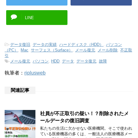
LINE
-
データ復旧
,
データの実績
,
ハードディスク（HDD）
,
パソコン
（PC）
,
Mac
,
サーフェス（Surface）
,
メール復元
,
メール削除
,
不正取
引
-
メール復元
,
パソコン
,
HDD
,
データ
,
データ復元
,
故障
執筆者：
riplusweb
関連記事
社員が不正取引の疑い！？削除されたメ
ールデータの復旧調査
私たちの生活に欠かせない医療機関。そこで使われ
ている医療機器の多くは、一般法人の医療機器メー