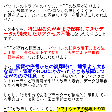
パソコンのトラブルの１つに、HDDの故障があります。
HDDが故障すると、「パソコンが起動しなくなる」「誤
作動を起こす」といった深刻なエラーを引き起こしかねま
せん。
特に困るのが今まで保存してきたデ
その中でも、
ータが消失したりアクセス不能
になったりすること
です。
HDDが壊れる原因は、
「パソコンの転倒や落下による強
い衝撃」「高温状況下での使用」「火災による熱損傷」
「経年劣化」
など多岐にわたります。
落雷や停電からの復帰時に、通常より大き
また、
な電圧・電流がHDDにかかったときも故障につ
ながるので注意
しましょう。基板やハードディスクコ
ントローラなど制御電子部品の故障の場合、データは無傷
である可能性が高いです。
しかし、記憶部分であるプラッターが物理的に破損してい
る場合はデータ復旧が非常に困難になります。
HDDが故障していなくても、
ソフトウェアの処理上の問