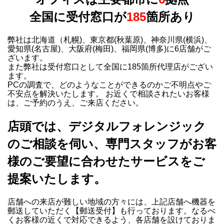
全国に受付窓口が
185
箇所あり
弊社は北海道（札幌)、東京都(秋葉原)、神奈川県(横浜)、
愛知県(名古屋)、大阪府(梅田)、福岡県(博多)に6店舗がご
ざいます。
また弊社は受付窓口として全国に185箇所代理店がござい
ます。
PCの調査で、どのようなことができるのかご不明点やご
不安点を解決いたします。 お近くで相談されたいお客様
は、ご予約のうえ、ご来店ください。
店頭では、デジタルフォレンジック
のご相談を伺い、専門スタッフがお客
様のご要望に合わせたサービスをご
提案いたします。
店舗への来店が難しい地域の方々には、上記店舗へ機器を
郵送していただく【郵送受付】も行っております。なるべ
くお客様の近くで対応できるよう、各店舗を設けておりま