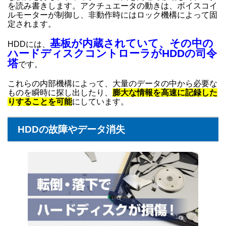
を読み書きします。アクチュエータの動きは、ボイスコイ
ルモーターが制御し、非動作時にはロック機構によって固
定されます。
基板が内蔵されていて、その中の
HDDには、
ハードディスクコントローラがHDDの司令
塔
です。
これらの内部機構によって、大量のデータの中から必要な
ものを瞬時に探し出したり、
膨大な情報を高速に記録した
りすることを可能
にしています。
HDDの故障やデータ消失