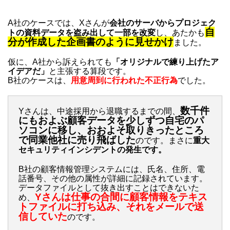
A社のケースでは、Xさんが
会社のサーバからプロジェク
自
トの資料データを盗み出して一部を改変
し、あたかも
分が作成した企画書のように見せかけ
ました。
仮に、A社から訴えられても
「オリジナルで練り上げたア
イデアだ」
と主張する算段です。
B社のケースは、
用意周到に行われた不正行為
でした。
数千件
Yさんは、中途採用から退職するまでの間、
にもおよぶ顧客データを少しずつ自宅のパ
ソコンに移し、おおよそ取りきったところ
で同業他社に売り飛ばした
のです。まさに
重大
セキュリティインシデントの発生です。
B社の顧客情報管理システムには、氏名、住所、電
話番号、その他の属性が詳細に記録されています。
データファイルとして抜き出すことはできないた
Yさんは仕事の合間に顧客情報をテキス
め、
トファイルに打ち込み、それをメールで送
信していた
のです。