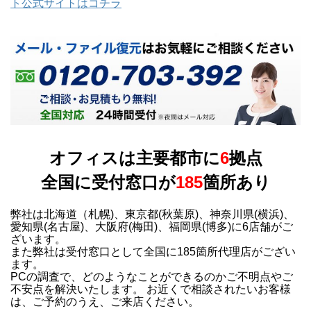
ト公式サイトはコチラ
オフィスは主要都市に
6
拠点
全国に受付窓口が
185
箇所あり
弊社は北海道（札幌)、東京都(秋葉原)、神奈川県(横浜)、
愛知県(名古屋)、大阪府(梅田)、福岡県(博多)に6店舗がご
ざいます。
また弊社は受付窓口として全国に185箇所代理店がござい
ます。
PCの調査で、どのようなことができるのかご不明点やご
不安点を解決いたします。 お近くで相談されたいお客様
は、ご予約のうえ、ご来店ください。