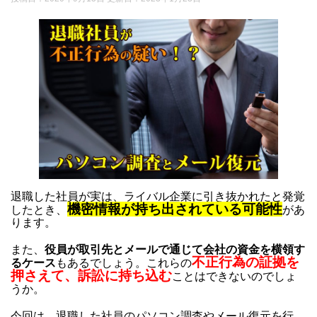
退職した社員が実は、ライバル企業に引き抜かれたと発覚
機密情報が持ち出されている可能性
したとき、
があ
ります。
また、
役員が取引先とメールで通じて会社の資金を横領す
不正行為の証拠を
るケース
もあるでしょう。これらの
押さえて、訴訟に持ち込む
ことはできないのでしょ
うか。
今回は、退職した社員のパソコン調査やメール復元を行