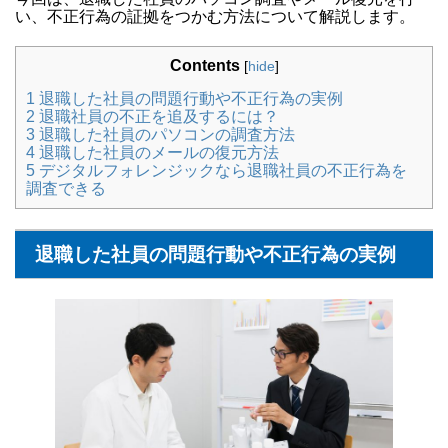
い、不正行為の証拠をつかむ方法について解説します。
Contents
[
hide
]
1
退職した社員の問題行動や不正行為の実例
2
退職社員の不正を追及するには？
3
退職した社員のパソコンの調査方法
4
退職した社員のメールの復元方法
5
デジタルフォレンジックなら退職社員の不正行為を
調査できる
退職した社員の問題行動や不正行為の実例