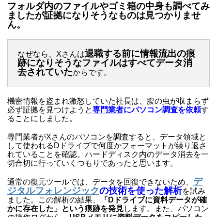
フォルダ内のファイルやゴミ箱の中身も調べてみ
ましたが証拠になりそうなものは見つかりませ
ん。
退職する前に情報流出の痕
なぜなら、Xさんは
跡になりそうなファイルはすべてデータ消
去されていた
からです。
機密情報を盗まれ激怒していた社長は、腹の虫が収まらず
必ず証拠を見つけようと
専門業者
にパソコン調査を依頼
す
ることにしました。
専門業者がXさんのパソコンを調査すると、データ領域と
して使われるDドライブで何度かフォーマットが繰り返さ
れていることを確認。ハードディスク内のデータ消去を一
切合切に行っていくつもりであったと思います。
デ
通常の復元ツールでは、データを回復できないため、
ジタルフォレンジック
の技術を使った解析
を試み
ました。この解析の結果、
「Dドライブに資料データが確
かに存在した」という痕跡を発見
します。また、パソコン