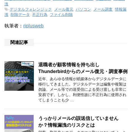
洩
-
デジタルフォレンジック
,
メール復元
,
パソコン
,
メール調査
,
情報漏
洩
,
削除データ
,
不正行為
,
ファイル削除
執筆者：
riplusweb
関連記事
退職者が顧客情報を持ち出し
Thunderbirdからのメール復元・調査事例
近年、あらゆる情報が紙媒体からデジタルデータに
移行してきました。デジタルデータは編集や複製は
勿論、メール等での送受信による受け渡しも非常に
安易です。しかし、利便性故に不正行為に使用され
てしまうことも少 …
うっかりメールの誤送信していません
か？情報漏洩のリスクとは