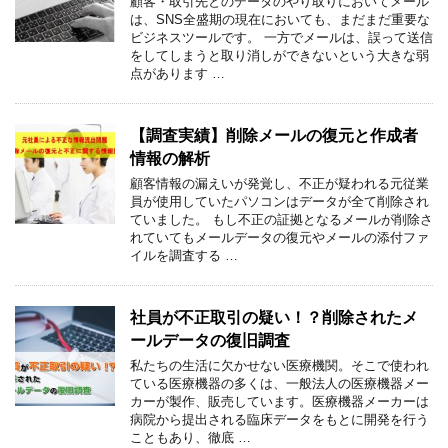
顧客・取引先とのデータのやり取りにおいてメール
は、SNS全盛期の現在においても、まだまだ重要な
ビジネスツールです。 一方でメールは、誤って送信
をしてしまうと取り消しができないという大きな弱
点があります …
【調査実績】削除メールの復元と作成者
情報の解析
顧客情報の漏えいが発覚し、不正が疑われる元従業
員が使用していたパソコンはデータが全て削除され
ていました。 もし不正の証拠となるメールが削除さ
れていてもメールデータの復元やメールの添付ファ
イルを調査する …
社員が不正取引の疑い！？削除されたメ
ールデータの復旧調査
私たちの生活に欠かせない医療機関。そこで使われ
ている医療機器の多くは、一般法人の医療機器メー
カーが製作、販売しています。医療機器メーカーは
病院から提出される臨床データをもとに開発を行う
こともあり、徹底 …