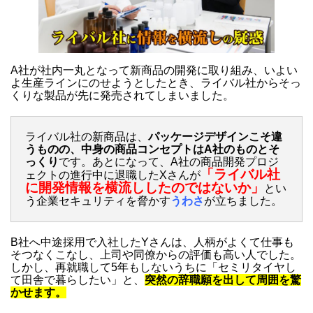
A社が社内一丸となって新商品の開発に取り組み、いよい
よ生産ラインにのせようとしたとき、ライバル社からそっ
くりな製品が先に発売されてしまいました。
ライバル社の新商品は、
パッケージデザインこそ違
うものの、中身の商品コンセプトはA社のものとそ
っくり
です。あとになって、A社の商品開発プロジ
「ライバル社
ェクトの進行中に退職したXさんが
に開発情報を横流ししたのではないか」
とい
う企業セキュリティを脅かす
うわさ
が立ちました。
B社へ中途採用で入社したYさんは、人柄がよくて仕事も
そつなくこなし、上司や同僚からの評価も高い人でした。
しかし、再就職して5年もしないうちに「セミリタイヤし
て田舎で暮らしたい」と、
突然の辞職願を出して周囲を驚
かせます。