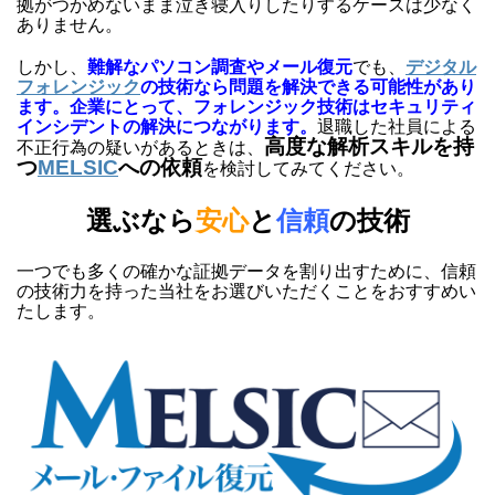
拠がつかめないまま泣き寝入りしたりするケースは少なく
ありません。
しかし、
難解なパソコン調査やメール復元
でも、
デジタル
フォレンジック
の技術なら問題を解決できる可能性があり
ます。企業にとって、フォレンジック技術はセキュリティ
インシデントの解決につながります。
退職した社員による
高度な解析スキルを持
不正行為の疑いがあるときは、
つ
MELSIC
への依頼
を検討してみてください。
選ぶなら
安心
と
信頼
の技術
一つでも多くの確かな証拠データを割り出すために、信頼
の技術力を持った当社をお選びいただくことをおすすめい
たします。