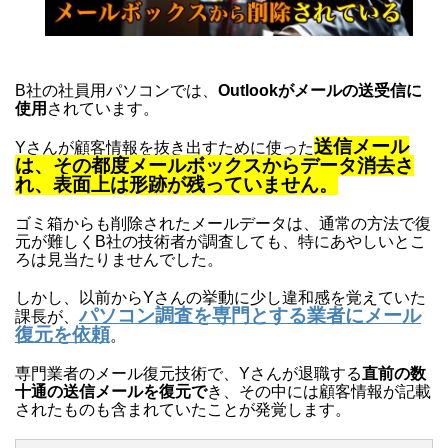
B社の社員用パソコンでは、
Outlookがメールの送受信に
使用
されています。
送信メール
Yさんが顧客情報を抜き出すために使った
は、その都度メールボックスからデータ消去さ
れ、表面上は形跡が残っていません。
ゴミ箱からも削除されたメールデータは、通常の方法で復
元が難しくB社の技術者が調査しても、特にあやしいとこ
ろは見当たりませんでした。
しかし、以前からYさんの挙動に少し違和感を覚えていた
パソコン調査を専門とする業者にメール
課長が、
復元を依頼
。
専門業者のメール復元技術で、Yさんが退職する
直前の数
十通の送信メールを復元で
き、その中には顧客情報が記載
されたものも含まれていたことが発覚します。