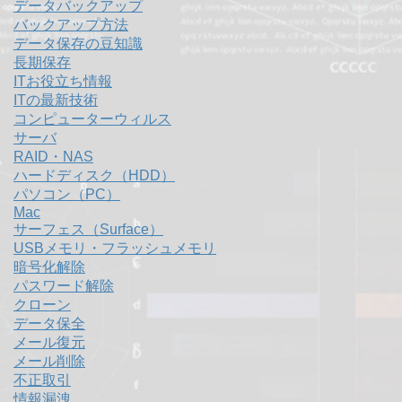
データバックアップ
バックアップ方法
データ保存の豆知識
長期保存
ITお役立ち情報
ITの最新技術
コンピューターウィルス
サーバ
RAID・NAS
ハードディスク（HDD）
パソコン（PC）
Mac
サーフェス（Surface）
USBメモリ・フラッシュメモリ
暗号化解除
パスワード解除
クローン
データ保全
メール復元
メール削除
不正取引
情報漏洩