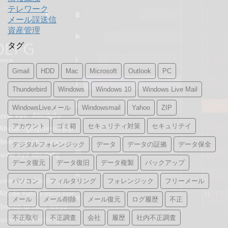
テレワーク
メール誤送信
資産管理
タグ
Gmail
HDD
Mac
Microsoft
Outlook
PC
Thunderbird
Windows
Windows 10
Windows Live Mail
WindowsLiveメール
Windowsmail
Yahoo
ZIP
アカウント
ゴミ箱
セキュリティ対策
セキュリテイ
デジタルフォレンジック
データ
データの証拠
データ保全
データ復元
データ復旧
データ複製
バックアップ
パソコン
フィルタリング
フォレンジック
フリーメール
メール
メール削除
メール復元
ログ履歴
不正
不正取引
不正調査
会社
履歴
社内不正調査