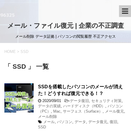
メール・ファイル復元 | 企業の不正調査
メール削除 データ証拠 | パソコンの閲覧履歴 不正アクセス
HOME
>
SSD
「 SSD 」 一覧
SSDを搭載したパソコンのメールが消え
た！どうすれば復元できる！？
2020/09/01
-
データ復旧
,
セキュリティ対策
,
データの実績
,
ハードディスク（HDD）
,
パソコン
（PC）
,
Mac
,
サーフェス（Surface）
,
メール復元
,
メール削除
メール
,
パソコン
,
データ
,
データ復元
,
復旧
,
SSD