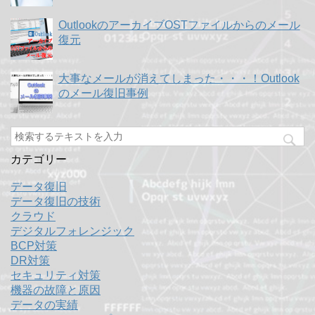
OutlookのアーカイブOSTファイルからのメール
復元
大事なメールが消えてしまった・・・！Outlook
のメール復旧事例
カテゴリー
データ復旧
データ復旧の技術
クラウド
デジタルフォレンジック
BCP対策
DR対策
セキュリティ対策
機器の故障と原因
データの実績